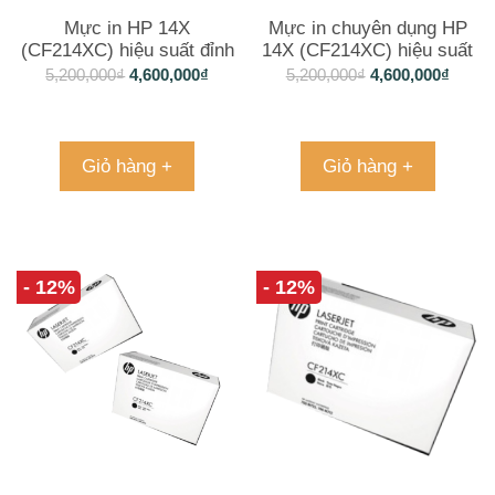
Mực in HP 14X
Mực in chuyên dụng HP
(CF214XC) hiệu suất đỉnh
14X (CF214XC) hiệu suất
cao
đỉnh cao
5,200,000
₫
4,600,000
₫
5,200,000
₫
4,600,000
₫
Giỏ hàng +
Giỏ hàng +
- 12%
- 12%