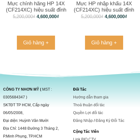
Mực chính hãng HP 14X
Mực HP nhập khẩu 14X
(CF214XC) hiệu suất đỉnh
(CF214XC) hiệu suất đỉnh
cao
cao
5,200,000
₫
4,600,000
₫
5,200,000
₫
4,600,000
₫
Giỏ hàng +
Giỏ hàng +
CÔNG TY NHƠN MỸ (
MST :
Đối Tác
0305684347 )
Hướng dẫn tham gia
SKTĐT TP HCM, Cấp ngày
Thoả thuận đối tác
06/05/2008,
Quyền Lợi đối tác
Đại diện: Huỳnh Văn Mười
Đăng Nhập
/
Đăng Ký Đối Tác
Địa Chỉ: 1448 Đường 3 Tháng 2,
Cộng Tác Viên
P.Minh Phụng, TP.HCM
Link BIO CTV