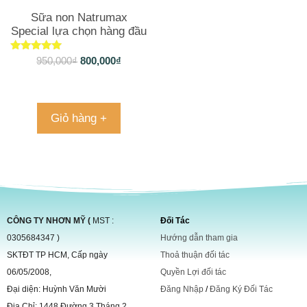
Sữa non Natrumax
Special lựa chọn hàng đầu
cho sức khỏe 800gr
Được xếp
950,000
₫
800,000
₫
hạng
4.90
5 sao
Giỏ hàng +
CÔNG TY NHƠN MỸ (
MST :
Đối Tác
0305684347 )
Hướng dẫn tham gia
SKTĐT TP HCM, Cấp ngày
Thoả thuận đối tác
06/05/2008,
Quyền Lợi đối tác
Đại diện: Huỳnh Văn Mười
Đăng Nhập
/
Đăng Ký Đối Tác
Địa Chỉ: 1448 Đường 3 Tháng 2,