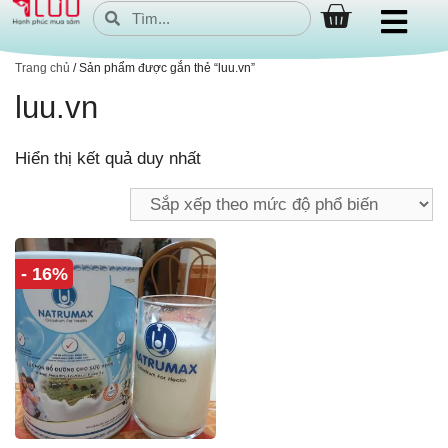
Trang chủ
/ Sản phẩm được gắn thẻ “luu.vn”
luu.vn
Hiển thị kết quả duy nhất
- 16%