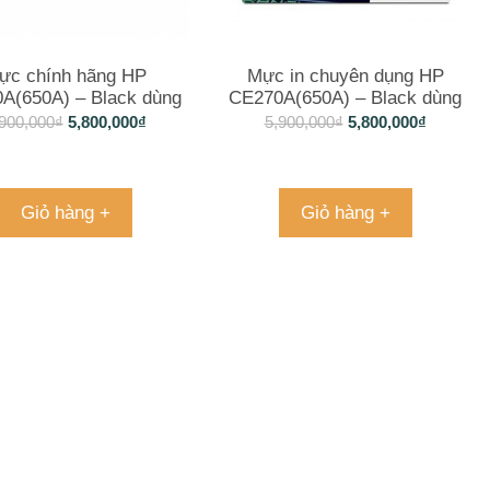
ực chính hãng HP
Mực in chuyên dụng HP
A(650A) – Black dùng
CE270A(650A) – Black dùng
áy in CLJ 5525, M750
cho máy in CLJ 5525, M750
900,000
₫
5,800,000
₫
5,900,000
₫
5,800,000
₫
Giỏ hàng +
Giỏ hàng +