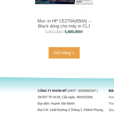
Mực in HP CE270A(650A) –
Black dùng cho máy in CLJ
5525, M750
5,900,000
₫
5,800,000
₫
Giỏ hàng +
CÔNG TY NHƠN MỸ (
MST : 0305684347 )
Đối
SKTĐT TP HCM, Cấp ngày 06/05/2008,
Hướ
Đại diện: Huỳnh Văn Mười
Tho
Địa Chỉ: 1448 Đường 3 Tháng 2, P.Minh Phụng,
Quy