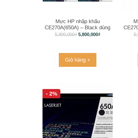
Mực HP nhập khẩu
M
CE270A(650A) – Black dùng
CE270
cho máy in CLJ 5525, M750
cho m
5,900,000
₫
5,800,000
₫
5,
Giỏ hàng +
- 2%