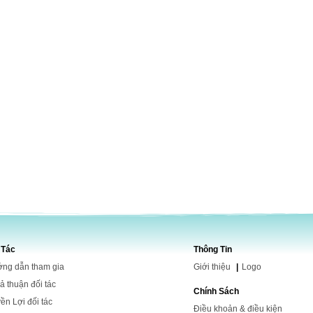
 Tác
Thông Tin
ng dẫn tham gia
Giới
thiệu
|
Logo
ả thuận đối tác
Chính Sách
ền Lợi đối tác
Điều khoản & điều kiện