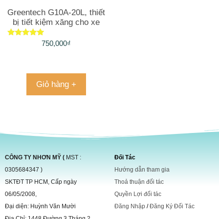
Greentech G10A-20L, thiết
bị tiết kiệm xăng cho xe
máy
Được xếp
750,000
₫
hạng
5.00
5 sao
Giỏ hàng +
CÔNG TY NHƠN MỸ (
MST :
Đối Tác
0305684347 )
Hướng dẫn tham gia
SKTĐT TP HCM, Cấp ngày
Thoả thuận đối tác
06/05/2008,
Quyền Lợi đối tác
Đại diện: Huỳnh Văn Mười
Đăng Nhập
/
Đăng Ký Đối Tác
Địa Chỉ: 1448 Đường 3 Tháng 2,