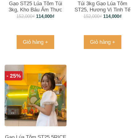
Gạo ST25 Lúa Tôm Túi
Túi 3kg Gạo Lúa Tôm
3kg, Kho Báu Ẩm Thực
ST25, Hương Vị Tinh Tế
Trong Tầm Tay Gia Đình
Tiện Lợi Cho Mọi Bữa
152,000
₫
114,000
₫
152,000
₫
114,000
₫
Cơm
Giỏ hàng +
Giỏ hàng +
- 25%
Gạo Lúa Tôm ST25 5RICE