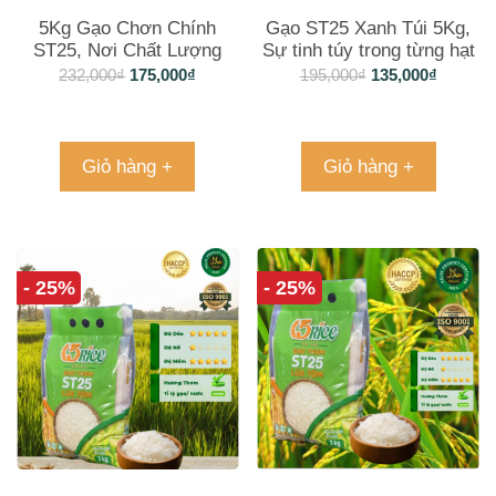
5Kg Gạo Chơn Chính
Gạo ST25 Xanh Túi 5Kg,
ST25, Nơi Chất Lượng
Sự tinh túy trong từng hạt
Gặp Hương Vị trong Từng
gạo
232,000
₫
175,000
₫
195,000
₫
135,000
₫
Hạt
Giỏ hàng +
Giỏ hàng +
- 25%
- 25%