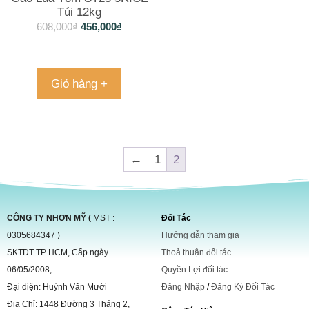
Túi 12kg
608,000
₫
456,000
₫
Giỏ hàng +
←
1
2
CÔNG TY NHƠN MỸ (
MST :
Đối Tác
0305684347 )
Hướng dẫn tham gia
SKTĐT TP HCM, Cấp ngày
Thoả thuận đối tác
06/05/2008,
Quyền Lợi đối tác
Đại diện: Huỳnh Văn Mười
Đăng Nhập
/
Đăng Ký Đối Tác
Địa Chỉ: 1448 Đường 3 Tháng 2,