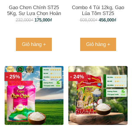
Gạo Chơn Chính ST25
Combo 4 Túi 12kg, Gạo
5Kg, Sự Lựa Chọn Hoàn
Lúa Tôm ST25
Hảo Cho Bữa Ăn Gia Đình
232,000
₫
175,000
₫
608,000
₫
456,000
₫
Giỏ hàng +
Giỏ hàng +
- 25%
- 24%