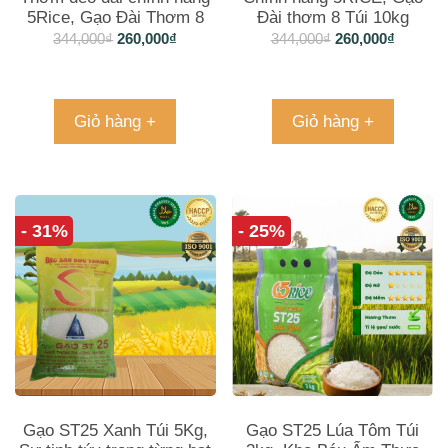
5Rice, Gạo Đài Thơm 8
Đài thơm 8 Túi 10kg
Túi 10kg
344,000
₫
260,000
₫
344,000
₫
260,000
₫
Giỏ hàng +
Giỏ hàng +
- 31%
- 25%
Gạo ST25 Xanh Túi 5Kg,
Gạo ST25 Lúa Tôm Túi