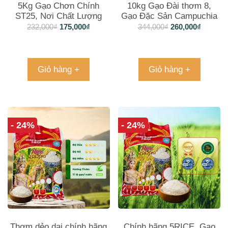
5Kg Gạo Chơn Chính
10kg Gạo Đài thơm 8,
ST25, Nơi Chất Lượng
Gạo Đặc Sản Campuchia
Gặp Hương Vị trong Từng
232,000
₫
175,000
₫
344,000
₫
260,000
₫
Hạt
Giỏ hàng +
Giỏ hàng +
- 24%
- 24%
Thơm dẻo dai chính hãng
Chính hãng 5RICE, Gạo