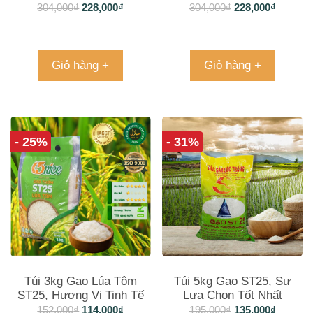
ST25 Túi 6kg
Tiện Lợi Cho Mọi Bữa
304,000
₫
228,000
₫
304,000
₫
228,000
₫
Cơm
Giỏ hàng +
Giỏ hàng +
- 25%
- 31%
Túi 3kg Gạo Lúa Tôm
Túi 5kg Gạo ST25, Sự
ST25, Hương Vị Tinh Tế
Lựa Chọn Tốt Nhất
Tiện Lợi Cho Mọi Bữa
152,000
₫
114,000
₫
195,000
₫
135,000
₫