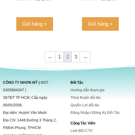
Cơm
Giỏ hàng +
Giỏ hàng +
←
1
2
3
→
CÔNG TY NHƠN MỸ (
MST :
Đối Tác
0305684347 )
Hướng dẫn tham gia
SKTĐT TP HCM, Cấp ngày
Thoả thuận đối tác
06/05/2008,
Quyền Lợi đối tác
Đại diện: Huỳnh Văn Mười
Đăng Nhập
/
Đăng Ký Đối Tác
Địa Chỉ: 1448 Đường 3 Tháng 2,
Cộng Tác Viên
P.Minh Phụng, TP.HCM
Link BIO CTV