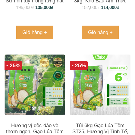
Sự tinh túy trong từng hạt
3kg, Kho Báu Ẩm Thực
gạo
Trong Tầm Tay Gia Đình
195,000
₫
135,000
₫
152,000
₫
114,000
₫
Giỏ hàng +
Giỏ hàng +
- 25%
- 25%
Hương vị độc đáo và
Túi 6kg Gạo Lúa Tôm
thơm ngon, Gạo Lúa Tôm
ST25, Hương Vị Tinh Tế,