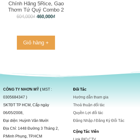
Chính Hãng 5Rice, Gạo
Thơm Tứ Quý Combo 2
Túi 20Kg
604,000
₫
460,000
₫
Giỏ hàng +
CÔNG TY NHƠN MỸ (
MST :
Đối Tác
0305684347 )
Hướng dẫn tham gia
SKTĐT TP HCM, Cấp ngày
Thoả thuận đối tác
06/05/2008,
Quyền Lợi đối tác
Đại diện: Huỳnh Văn Mười
Đăng Nhập
/
Đăng Ký Đối Tác
Địa Chỉ: 1448 Đường 3 Tháng 2,
Cộng Tác Viên
P.Minh Phụng, TP.HCM
Link BIO CTV