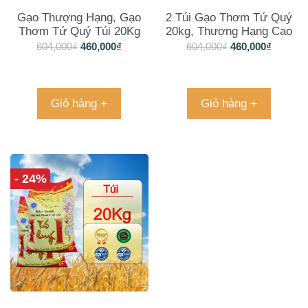
Gạo Thượng Hạng, Gạo
2 Túi Gạo Thơm Tứ Quý
Thơm Tứ Quý Túi 20Kg
20kg, Thượng Hạng Cao
Cấp
604,000
₫
460,000
₫
604,000
₫
460,000
₫
Giỏ hàng +
Giỏ hàng +
- 24%