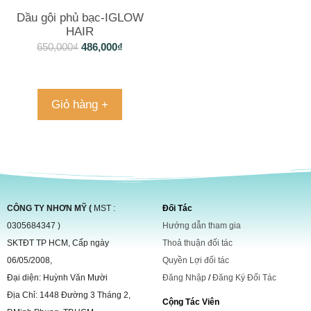
Dầu gội phủ bạc-IGLOW
HAIR
650,000
₫
486,000
₫
Giỏ hàng +
CÔNG TY NHƠN MỸ (
MST :
Đối Tác
0305684347 )
Hướng dẫn tham gia
SKTĐT TP HCM, Cấp ngày
Thoả thuận đối tác
06/05/2008,
Quyền Lợi đối tác
Đại diện: Huỳnh Văn Mười
Đăng Nhập
/
Đăng Ký Đối Tác
Địa Chỉ: 1448 Đường 3 Tháng 2,
Cộng Tác Viên