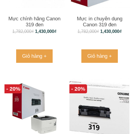
Mực chính hãng Canon
Mực in chuyên dụng
319 đen
Canon 319 đen
1,782,000
₫
1,430,000
₫
1,782,000
₫
1,430,000
₫
Giỏ hàng +
Giỏ hàng +
- 20%
- 20%