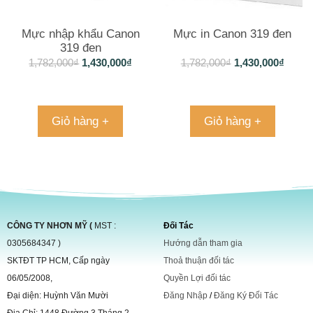
Mực nhập khẩu Canon
Mực in Canon 319 đen
319 đen
1,782,000
₫
1,430,000
₫
1,782,000
₫
1,430,000
₫
Giỏ hàng +
Giỏ hàng +
CÔNG TY NHƠN MỸ (
MST :
Đối Tác
0305684347 )
Hướng dẫn tham gia
SKTĐT TP HCM, Cấp ngày
Thoả thuận đối tác
06/05/2008,
Quyền Lợi đối tác
Đại diện: Huỳnh Văn Mười
Đăng Nhập
/
Đăng Ký Đối Tác
Địa Chỉ: 1448 Đường 3 Tháng 2,