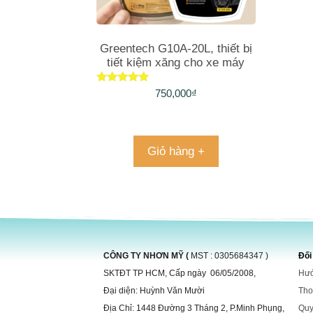
Greentech G10A-20L, thiết bị
tiết kiệm xăng cho xe máy
Được xếp
750,000
₫
hạng
5.00
5 sao
Giỏ hàng +
CÔNG TY NHƠN MỸ (
MST : 0305684347 )
Đối
SKTĐT TP HCM, Cấp ngày 06/05/2008,
Hướ
Đại diện: Huỳnh Văn Mười
Tho
Địa Chỉ: 1448 Đường 3 Tháng 2, P.Minh Phụng,
Quy