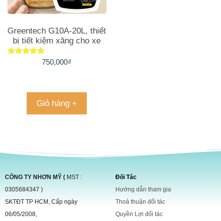
Greentech G10A-20L, thiết
bị tiết kiệm xăng cho xe
máy
Được xếp
750,000
₫
hạng
5.00
5 sao
Giỏ hàng +
CÔNG TY NHƠN MỸ (
MST :
Đối Tác
0305684347 )
Hướng dẫn tham gia
SKTĐT TP HCM, Cấp ngày
Thoả thuận đối tác
06/05/2008,
Quyền Lợi đối tác