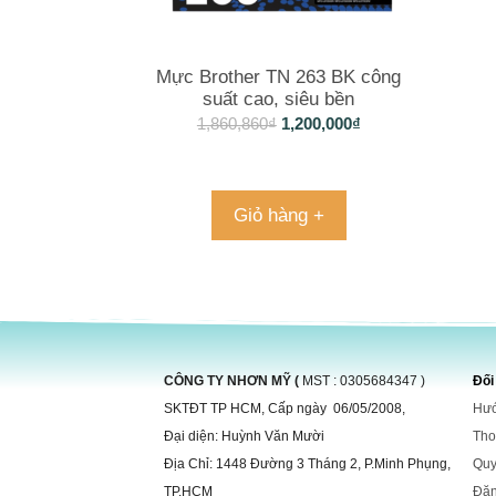
Mực Brother TN 263 BK công
suất cao, siêu bền
1,860,860
₫
1,200,000
₫
Giỏ hàng +
CÔNG TY NHƠN MỸ (
MST : 0305684347 )
Đối
SKTĐT TP HCM, Cấp ngày 06/05/2008,
Hướ
Đại diện: Huỳnh Văn Mười
Tho
Địa Chỉ: 1448 Đường 3 Tháng 2, P.Minh Phụng,
Quy
TP.HCM
Đă