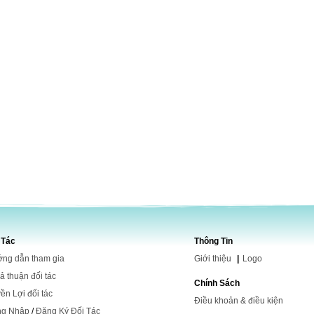
 Tác
Thông Tin
ng dẫn tham gia
Giới
thiệu
|
Logo
ả thuận đối tác
Chính Sách
ền Lợi đối tác
Điều khoản & điều kiện
ng Nhập
/
Đăng Ký Đối Tác