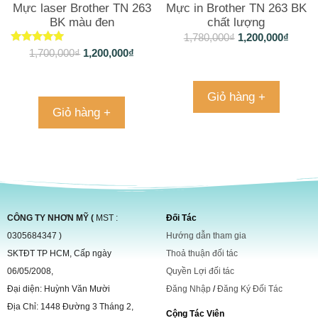
Mực laser Brother TN 263
Mực in Brother TN 263 BK
BK màu đen
chất lượng
1,780,000
₫
1,200,000
₫
Được xếp
1,700,000
₫
1,200,000
₫
hạng
5.00
5 sao
Giỏ hàng +
Giỏ hàng +
CÔNG TY NHƠN MỸ (
MST :
Đối Tác
0305684347 )
Hướng dẫn tham gia
SKTĐT TP HCM, Cấp ngày
Thoả thuận đối tác
06/05/2008,
Quyền Lợi đối tác
Đại diện: Huỳnh Văn Mười
Đăng Nhập
/
Đăng Ký Đối Tác
Địa Chỉ: 1448 Đường 3 Tháng 2,
Cộng Tác Viên