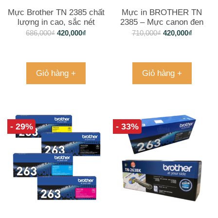
Mực Brother TN 2385 chất
Mực in BROTHER TN
lượng in cao, sắc nét
2385 – Mực canon đen
chất lượng
686,000
₫
420,000
₫
710,000
₫
420,000
₫
Giỏ hàng +
Giỏ hàng +
- 29%
- 33%