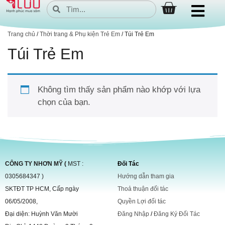
Trang chủ
/
Thời trang & Phụ kiện Trẻ Em
/ Túi Trẻ Em
Túi Trẻ Em
Không tìm thấy sản phẩm nào khớp với lựa
chọn của bạn.
CÔNG TY NHƠN MỸ (
MST :
Đối Tác
0305684347 )
Hướng dẫn tham gia
SKTĐT TP HCM, Cấp ngày
Thoả thuận đối tác
06/05/2008,
Quyền Lợi đối tác
Đại diện: Huỳnh Văn Mười
Đăng Nhập
/
Đăng Ký Đối Tác