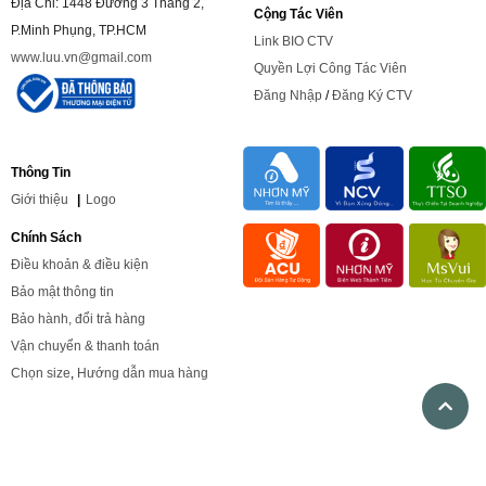
Địa Chỉ: 1448 Đường 3 Tháng 2,
Cộng Tác Viên
P.Minh Phụng, TP.HCM
Link BIO CTV
www.luu.vn@gmail.com
Quyền Lợi Công Tác Viên
Đăng Nhập
/
Đăng Ký CTV
Thông Tin
Giới
thiệu
|
Logo
Chính Sách
Điều khoản & điều kiện
Bảo mật thông tin
Bảo hành, đổi trả hàng
Vận chuyển & thanh toán
Chọn size
,
Hướng dẫn mua hàng