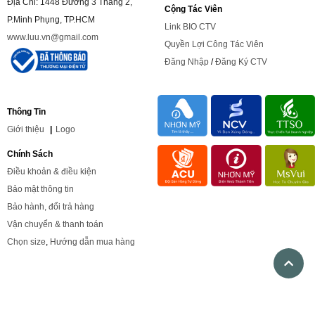
Địa Chỉ: 1448 Đường 3 Tháng 2,
Cộng Tác Viên
P.Minh Phụng, TP.HCM
Link BIO CTV
www.luu.vn@gmail.com
Quyền Lợi Công Tác Viên
Đăng Nhập
/
Đăng Ký CTV
Thông Tin
Giới
thiệu
|
Logo
Chính Sách
Điều khoản & điều kiện
Bảo mật thông tin
Bảo hành, đổi trả hàng
Vận chuyển & thanh toán
Chọn size
,
Hướng dẫn mua hàng