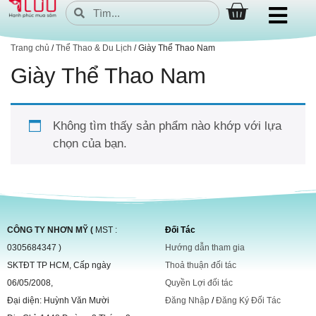
Trang chủ
/
Thể Thao & Du Lịch
/ Giày Thể Thao Nam
Giày Thể Thao Nam
Không tìm thấy sản phẩm nào khớp với lựa
chọn của bạn.
CÔNG TY NHƠN MỸ (
MST :
Đối Tác
0305684347 )
Hướng dẫn tham gia
SKTĐT TP HCM, Cấp ngày
Thoả thuận đối tác
06/05/2008,
Quyền Lợi đối tác
Đại diện: Huỳnh Văn Mười
Đăng Nhập
/
Đăng Ký Đối Tác