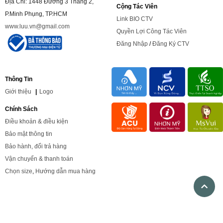
Địa Chỉ: 1448 Đường 3 Tháng 2,
Cộng Tác Viên
P.Minh Phụng, TP.HCM
Link BIO CTV
www.luu.vn@gmail.com
Quyền Lợi Công Tác Viên
Đăng Nhập
/
Đăng Ký CTV
Thông Tin
Giới
thiệu
|
Logo
Chính Sách
Điều khoản & điều kiện
Bảo mật thông tin
Bảo hành, đổi trả hàng
Vận chuyển & thanh toán
Chọn size
,
Hướng dẫn mua hàng