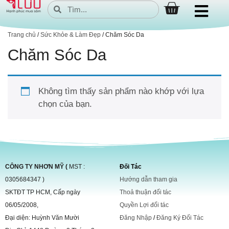
Trang chủ
/
Sức Khỏe & Làm Đẹp
/ Chăm Sóc Da
Chăm Sóc Da
Không tìm thấy sản phẩm nào khớp với lựa
chọn của bạn.
CÔNG TY NHƠN MỸ (
MST :
Đối Tác
0305684347 )
Hướng dẫn tham gia
SKTĐT TP HCM, Cấp ngày
Thoả thuận đối tác
06/05/2008,
Quyền Lợi đối tác
Đại diện: Huỳnh Văn Mười
Đăng Nhập
/
Đăng Ký Đối Tác