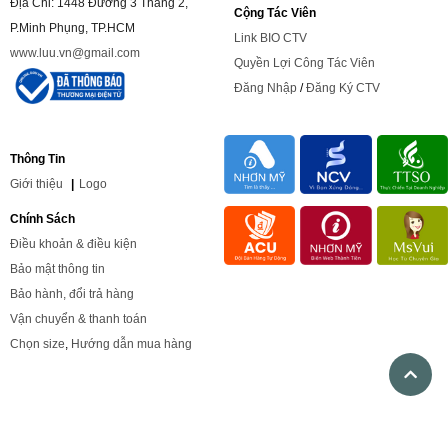
Địa Chỉ: 1448 Đường 3 Tháng 2,
Cộng Tác Viên
P.Minh Phụng, TP.HCM
Link BIO CTV
www.luu.vn@gmail.com
Quyền Lợi Công Tác Viên
Đăng Nhập
/
Đăng Ký CTV
Thông Tin
Giới
thiệu
|
Logo
Chính Sách
Điều khoản & điều kiện
Bảo mật thông tin
Bảo hành, đổi trả hàng
Vận chuyển & thanh toán
Chọn size
,
Hướng dẫn mua hàng