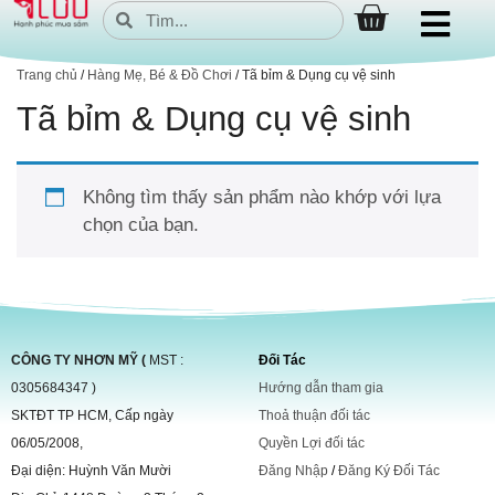
Trang chủ
/
Hàng Mẹ, Bé & Đồ Chơi
/ Tã bỉm & Dụng cụ vệ sinh
Tã bỉm & Dụng cụ vệ sinh
Không tìm thấy sản phẩm nào khớp với lựa
chọn của bạn.
CÔNG TY NHƠN MỸ (
MST :
Đối Tác
0305684347 )
Hướng dẫn tham gia
SKTĐT TP HCM, Cấp ngày
Thoả thuận đối tác
06/05/2008,
Quyền Lợi đối tác
Đại diện: Huỳnh Văn Mười
Đăng Nhập
/
Đăng Ký Đối Tác