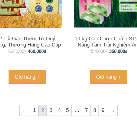
2 Túi Gạo Thơm Tứ Quý
10 kg Gạo Chơn Chính ST
kg, Thượng Hạng Cao Cấp
Nâng Tầm Trải Nghiệm Ẩ
Thực Của Bạn
604,000
₫
460,000
₫
454,000
₫
350,000
₫
Giỏ hàng +
Giỏ hàng +
←
1
2
3
4
5
…
7
8
9
→