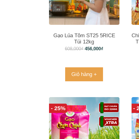
Gạo Lúa Tôm ST25 5RICE
Ch
Túi 12kg
T
608,000
₫
456,000
₫
Giỏ hàng +
- 25%
-