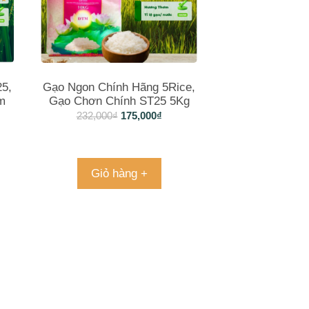
25,
Gạo Ngon Chính Hãng 5Rice,
m
Gạo Chơn Chính ST25 5Kg
232,000
₫
175,000
₫
Giỏ hàng +