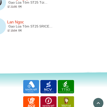

Gạo Lúa Tôm ST25 Túi…
🛒 21/05
🗺️
Lan Ngoc

Gạo Lúa Tôm ST25 5RICE…
🛒 15/04
🗺️