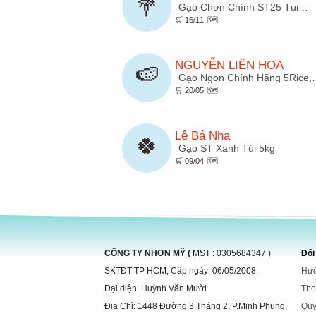
💐
Gạo Chơn Chính ST25 Túi…
🛒 16/11
🗺️
NGUYỄN LIÊN HOA
🍉
Gạo Ngon Chính Hãng 5Rice
🛒 20/05
🗺️
Lê Bá Nha
🍀
Gạo ST Xanh Túi 5kg
🛒 09/04
🗺️
CÔNG TY NHƠN MỸ (
MST : 0305684347 )
Đối
SKTĐT TP HCM, Cấp ngày 06/05/2008,
Hướ
Đại diện: Huỳnh Văn Mười
Tho
Địa Chỉ: 1448 Đường 3 Tháng 2, P.Minh Phụng,
Quy