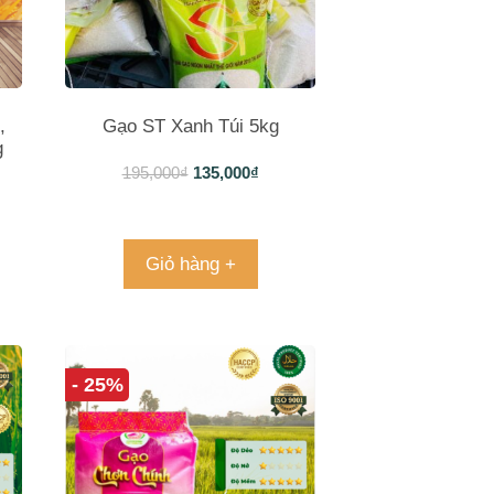
,
Gạo ST Xanh Túi 5kg
g
195,000
₫
135,000
₫
Giỏ hàng +
- 25%