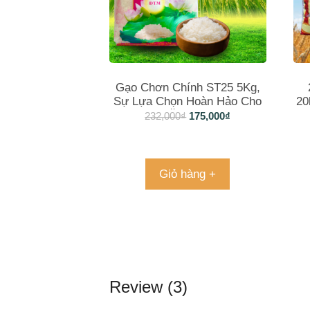
Gạo Chơn Chính ST25 5Kg,
Sự Lựa Chọn Hoàn Hảo Cho
20
Bữa Ăn Gia Đình
232,000
₫
175,000
₫
Giỏ hàng +
Review (3)