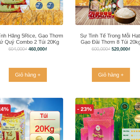
ính Hãng 5Rice, Gạo Thơm
Sự Tinh Tế Trong Mỗi Hạt
ứ Quý Combo 2 Túi 20Kg
Gạo Đài Thơm 8 Túi 20k
604,000
₫
460,000
₫
600,000
₫
520,000
₫
Giỏ hàng +
Giỏ hàng +
 24%
- 23%