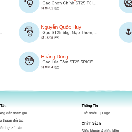
🎅

Gạo Chơn Chính ST25 Túi…
🛒 04/01
🗺️
Nguyễn Quốc Huy
🎅

,…
Gạo ST25 5kg, Gạo Thơm,…
🛒 15/05
🗺️
Hoàng Dũng
😳
Gạo Lúa Tôm ST25 5RICE…
🛒 08/04
🗺️
 Tác
Thông Tin
ng dẫn tham gia
Giới
thiệu
|
Logo
ả thuận đối tác
Chính Sách
ền Lợi đối tác
Điều khoản & điều kiện