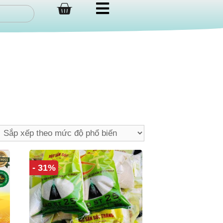
- 31%