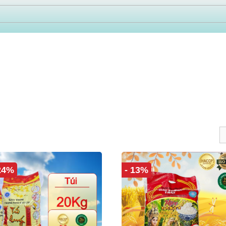
 24%
- 13%