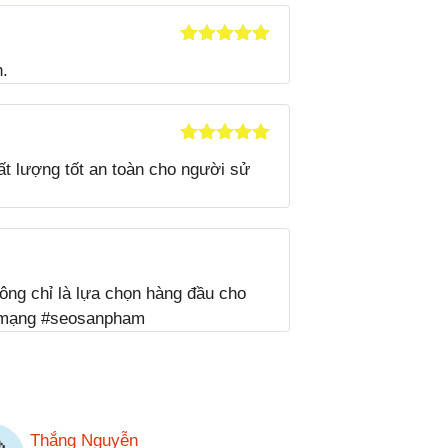
Được xếp
n.
hạng
5
5
sao
Được xếp
ất lượng tốt an toàn cho người sử
hạng
5
5
sao
ông chỉ là lựa chọn hàng đầu cho
ên mạng #seosanpham
Thắng Nguyễn